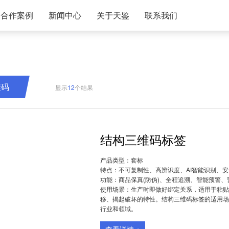
合作案例
新闻中心
关于天鉴
联系我们
>
新闻动态
>
企业概况
>
联系方式
>
>
公告公示
>
天鉴历程
>
加盟代理
>
>
视频宣传
>
项目发明人
>
维码
显示
12
个结果
签
>
防伪资讯
>
天鉴荣誉
>
>
仓颉与天鉴
>
结构三维码标签
签
>
分支机构
>
产品类型：
套标
>
特点：
不可复制性、高辨识度、AI智能识别、
功能：
商品保真(防伪)、全程追溯、智能预警
>
使用场景：
生产时即做好绑定关系，适用于粘贴
移、揭起破坏的特性。结构三维码标签的适用场
>
行业和领域。
>