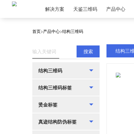
解决方案
天鉴三维码
产品中心
防伪/防窜货智能预警
天鉴三维码-结构三维码
>
结构三维码
>
首页
>
产品中心
>
结构三维码
溯源全链路一站式服务
>
结构三维码标签
精准营销一站式服务
>
烫金标签
结构三
智慧总裁看板
>
真迹结构防伪标
结构三维码
刮刮银防伪标签
揭开留底防伪标
结构三维码标签
安全线
烫金标签
RFID、NFC
胶帽
真迹结构防伪标签
音乐盒