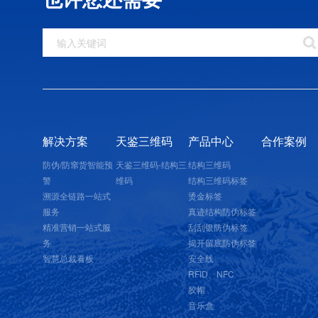
解决方案
天鉴三维码
产品中心
合作案例
防伪/防窜货智能预
天鉴三维码-结构三
结构三维码
警
维码
结构三维码标签
溯源全链路一站式
烫金标签
服务
真迹结构防伪标签
精准营销一站式服
刮刮银防伪标签
务
揭开留底防伪标签
智慧总裁看板
安全线
RFID、NFC
胶帽
音乐盒